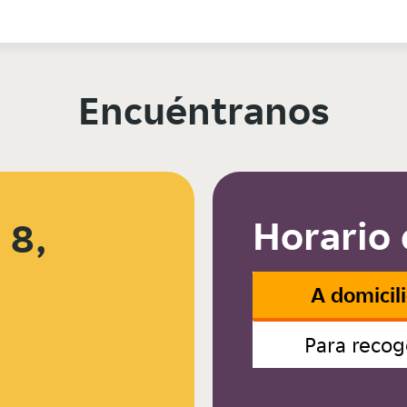
Encuéntranos
Horario 
 8,
A domicil
Para recog