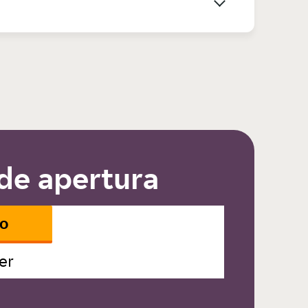
de apertura
io
er