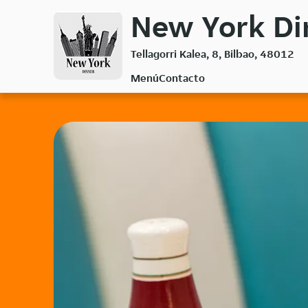
Volver
New York Di
al
menú
Tellagorri Kalea, 8, Bilbao, 48012
principal
Menú
Contacto